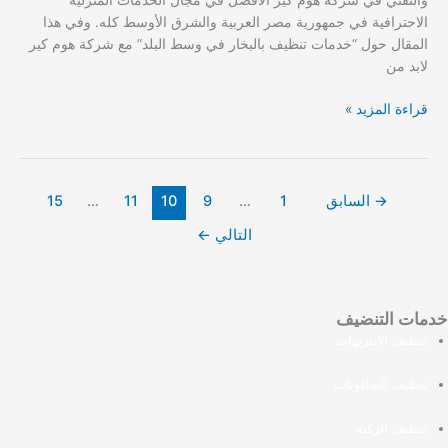
والتقني في شركة هوم كير الأفضل في مجال الخدمات المنزلية
في
الاحترافية في جمهورية مصر العربية والشرق الأوسط كله. وفي هذا
2024
المقال حول “خدمات تنظيف بالبخار في وسط البلد” مع شركة هوم كير
لابد من
قراءة المزيد »
→
السابق
1
…
9
10
11
…
15
التالي
←
خدمات التنضيف
تنظيف الانتريهات
تنظيف الصالونات
تنظيف الركنة