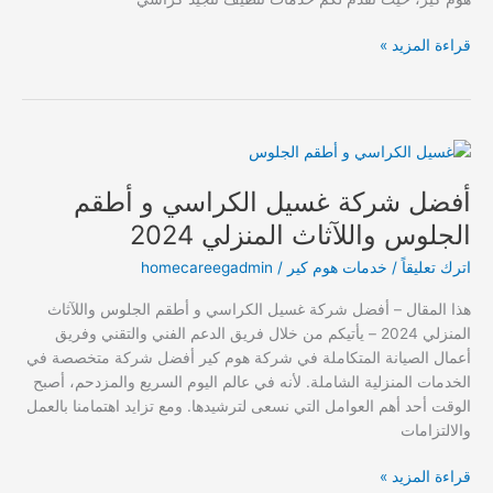
2024
قراءة المزيد »
أفضل
شركة
أفضل شركة غسيل الكراسي و أطقم
غسيل
الكراسي
الجلوس واللآثاث المنزلي 2024
و
اترك تعليقاً
/
خدمات هوم كير
/
homecareegadmin
أطقم
الجلوس
هذا المقال – أفضل شركة غسيل الكراسي و أطقم الجلوس واللآثاث
واللآثاث
المنزلي 2024 – يأتيكم من خلال فريق الدعم الفني والتقني وفريق
المنزلي
أعمال الصيانة المتكاملة في شركة هوم كير أفضل شركة متخصصة في
2024
الخدمات المنزلية الشاملة. لأنه في عالم اليوم السريع والمزدحم، أصبح
الوقت أحد أهم العوامل التي نسعى لترشيدها. ومع تزايد اهتمامنا بالعمل
والالتزامات
قراءة المزيد »