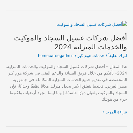
أفضل
شركات
أفضل شركات غسيل السجاد والموكيت
غسيل
السجاد
والخدمات المنزلية 2024
والموكيت
اترك تعليقاً
/
خدمات هوم كير
/
homecareegadmin
والخدمات
المنزلية
هذا المقال – أفضل شركات غسيل السجاد والموكيت والخدمات المنزلية.
2024
2024– يأتيكم من خلال فريق الصيانة والدعم الفني في شركة هوم كير
المتخصصة في تقديم جميع الخدمات المنزلية المتكاملة في جمهورية
مصر العربي. فعندما يتعلق الأمر بجعل منزلك مكانًا نظيفًا وجذابًا، فإن
السجاد والموكيت يلعبان دورًا حاسمًا. إنهما ليسا مجرد أرضيات ولكنهما
جزء من هويتك
قراءة المزيد »