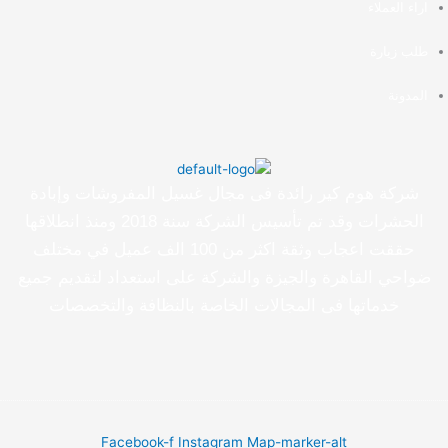
اراء العملاء
طلب زيارة
المدونة
شركة هوم كير رائدة فى مجال غسيل المفروشات وإبادة
الحشرات وقد تم تأسيس الشركة سنة 2018 ومنذ انطلاقها
حققت اعجاب وثقة اكثر من 100 الف عميل في مختلف
ضواحي القاهرة والجيزة والشركة على استعداد لتقديم جميع
خدماتها فى المجالات الخاصة بالنظافة والتخصصات
Facebook-f
Instagram
Map-marker-alt