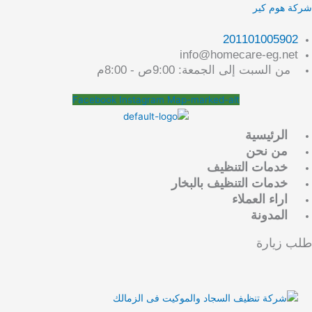
خطي
لقائمة
شركة هوم كير
لى
لمحتوى
201101005902
info@homecare-eg.net
من السبت إلى الجمعة: 9:00ص - 8:00م
Facebook
Instagram
Map-marked-alt
الرئيسية
من نحن
خدمات التنظيف
خدمات التنظيف بالبخار
اراء العملاء
المدونة
طلب زيارة
أفضل
شركة