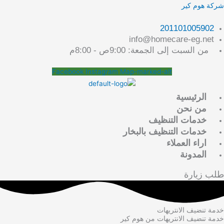
خطي
لقائمة
شركة هوم كير
لى
لمحتوى
201101005902
info@homecare-eg.net
من السبت إلى الجمعة: 9:00ص - 8:00م
Facebook
Instagram
Map-marked-alt
الرئيسية
من نحن
خدمات التنظيف
خدمات التنظيف بالبخار
اراء العملاء
المدونة
طلب زيارة
خدمة تنضيف الانتريهات
خدمة تنضيف الانتريهات من هوم كير